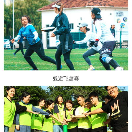
躲避飞盘赛