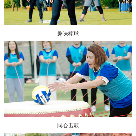
趣味棒球
同心击鼓