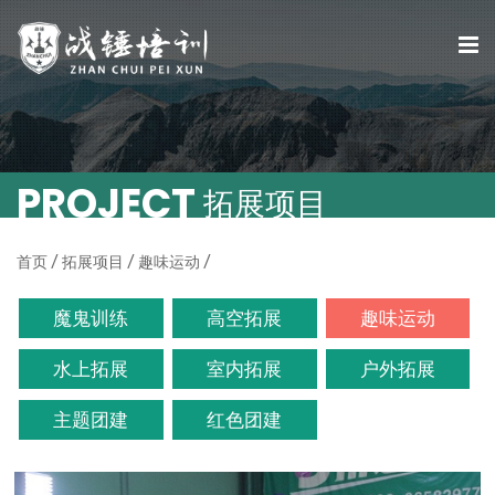
PROJECT
拓展项目
首页
/
拓展项目
/
趣味运动
/
魔鬼训练
高空拓展
趣味运动
水上拓展
室内拓展
户外拓展
主题团建
红色团建